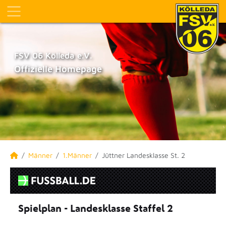
FSV 06 Kölleda e.V.
Offizielle Homepage
Männer
1.Männer
Jüttner Landesklasse St. 2