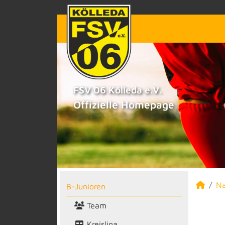
FSV 06 Kölleda e.V.
Offizielle Homepage
N
B-Junioren
Team
Kreisliga