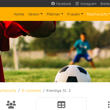
Facebook
Instagram
Breite
Home
Verein
Männer
Frauen
Nachwuchs
achwuchs
D-Junioren
Kreisliga St. 2