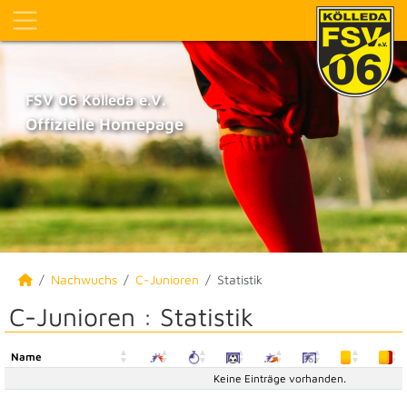
FSV 06 Kölleda e.V.
Offizielle Homepage
Nachwuchs
C-Junioren
Statistik
C-Junioren :
Statistik
Name
Name
Keine Einträge vorhanden.