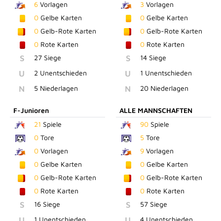
6
Vorlagen
3
Vorlagen
0
Gelbe Karten
0
Gelbe Karten
0
Gelb-Rote Karten
0
Gelb-Rote Karten
0
Rote Karten
0
Rote Karten
S
27 Siege
S
14 Siege
U
2 Unentschieden
U
1 Unentschieden
N
5 Niederlagen
N
20 Niederlagen
F-Junioren
ALLE MANNSCHAFTEN
21
Spiele
90
Spiele
0
Tore
5
Tore
0
Vorlagen
9
Vorlagen
0
Gelbe Karten
0
Gelbe Karten
0
Gelb-Rote Karten
0
Gelb-Rote Karten
0
Rote Karten
0
Rote Karten
S
16 Siege
S
57 Siege
U
1 Unentschieden
U
4 Unentschieden