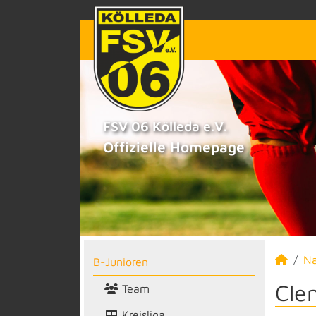
FSV 06 Kölleda e.V.
Offizielle Homepage
N
B-Junioren
Cle
Team
Kreisliga