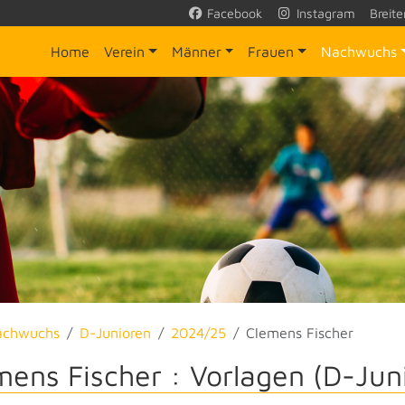
Facebook
Instagram
Breite
Home
Verein
Männer
Frauen
Nachwuchs
achwuchs
D-Junioren
2024/25
Clemens Fischer
mens Fischer : Vorlagen (D-Jun