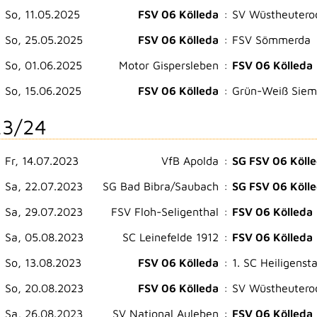
So, 11.05.2025
FSV 06 Kölleda
:
SV Wüstheutero
So, 25.05.2025
FSV 06 Kölleda
:
FSV Sömmerda
So, 01.06.2025
Motor Gispersleben
:
FSV 06 Kölleda
So, 15.06.2025
FSV 06 Kölleda
:
Grün-Weiß Siem
3/24
Fr, 14.07.2023
VfB Apolda
:
SG FSV 06 Köll
Sa, 22.07.2023
SG Bad Bibra/Saubach
:
SG FSV 06 Köll
Sa, 29.07.2023
FSV Floh-Seligenthal
:
FSV 06 Kölleda
Sa, 05.08.2023
SC Leinefelde 1912
:
FSV 06 Kölleda
So, 13.08.2023
FSV 06 Kölleda
:
1. SC Heiligenst
So, 20.08.2023
FSV 06 Kölleda
:
SV Wüstheutero
Sa, 26.08.2023
SV National Auleben
:
FSV 06 Kölleda