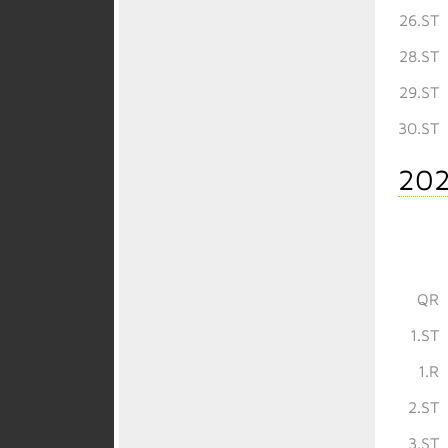
26.ST
28.ST
29.ST
30.ST
202
QR
1.ST
1.R
2.ST
3.ST