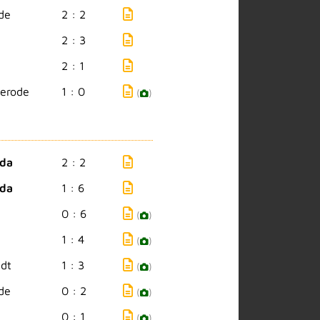
de
2 : 2
2 : 3
2 : 1
erode
1 : 0
(
)
eda
2 : 2
eda
1 : 6
0 : 6
(
)
1 : 4
(
)
adt
1 : 3
(
)
de
0 : 2
(
)
0 : 1
(
)