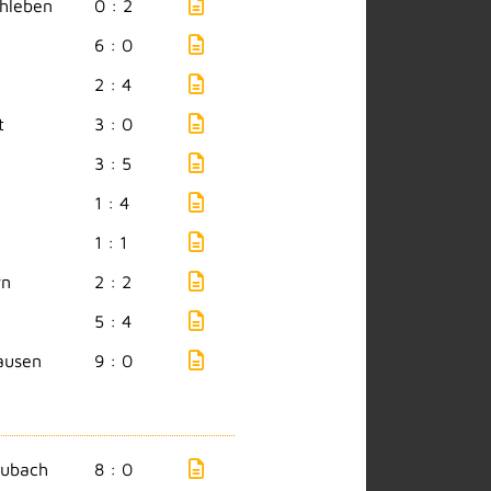
hleben
0 : 2
6 : 0
2 : 4
t
3 : 0
3 : 5
1 : 4
1 : 1
rn
2 : 2
5 : 4
ausen
9 : 0
aubach
8 : 0