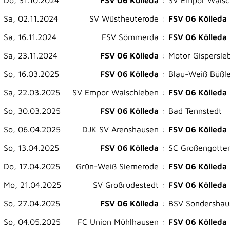
Do, 31.10.2024
FSV 06 Kölleda
:
SV Empor Walsc
Sa, 02.11.2024
SV Wüstheuterode
:
FSV 06 Kölleda
Sa, 16.11.2024
FSV Sömmerda
:
FSV 06 Kölleda
Sa, 23.11.2024
FSV 06 Kölleda
:
Motor Gispersle
So, 16.03.2025
FSV 06 Kölleda
:
Blau-Weiß Büßl
Sa, 22.03.2025
SV Empor Walschleben
:
FSV 06 Kölleda
So, 30.03.2025
FSV 06 Kölleda
:
Bad Tennstedt
So, 06.04.2025
DJK SV Arenshausen
:
FSV 06 Kölleda
So, 13.04.2025
FSV 06 Kölleda
:
SC Großengotte
Do, 17.04.2025
Grün-Weiß Siemerode
:
FSV 06 Kölleda
Mo, 21.04.2025
SV Großrudestedt
:
FSV 06 Kölleda
So, 27.04.2025
FSV 06 Kölleda
:
BSV Sondershau
So, 04.05.2025
FC Union Mühlhausen
:
FSV 06 Kölleda