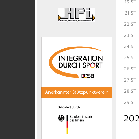
19.ST
21.ST
22.ST
23.ST
24.ST
25.ST
26.ST
27.ST
28.ST
29.ST
202