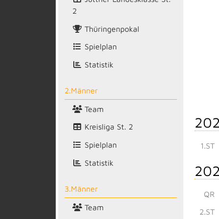
2
Thüringenpokal
Spielplan
Statistik
2.Männer
Team
202
Kreisliga St. 2
Spielplan
1.ST
Statistik
202
3.Männer
QR
Team
2.ST