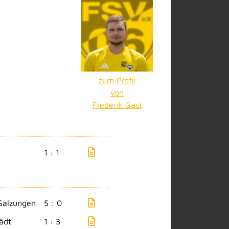
zum Profil
von
Frederik Gast
1 : 1
Salzungen
5 : 0
ädt
1 : 3