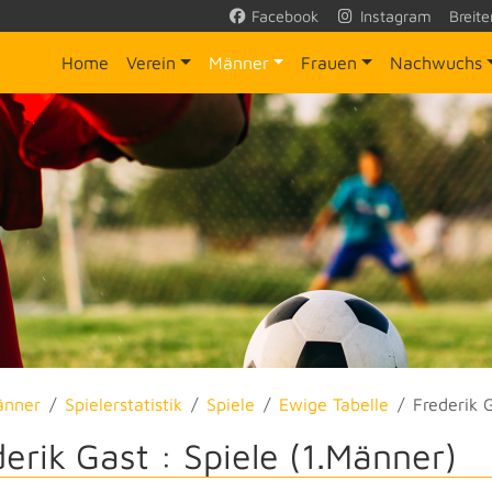
Facebook
Instagram
Breite
Home
Verein
Männer
Frauen
Nachwuchs
änner
Spielerstatistik
Spiele
Ewige Tabelle
Frederik 
erik Gast : Spiele (1.Männer)