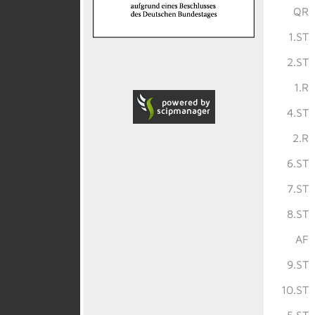
QR
1.ST
2.ST
1.R
4.ST
2.R
6.ST
7.ST
8.ST
AF
9.ST
10.ST