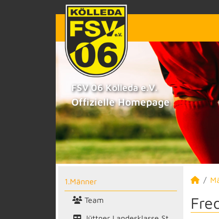
FSV 06 Kölleda e.V.
Offizielle Homepage
M
1.Männer
Fred
Team
Jüttner Landesklasse St.