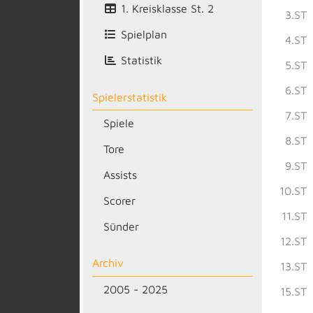
1. Kreisklasse St. 2
3.ST
Spielplan
4.ST
Statistik
5.ST
6.ST
Spielerstatistik
7.ST
Spiele
8.ST
Tore
9.ST
Assists
10.ST
Scorer
11.ST
Sünder
12.ST
Archiv
13.ST
2005 - 2025
15.ST