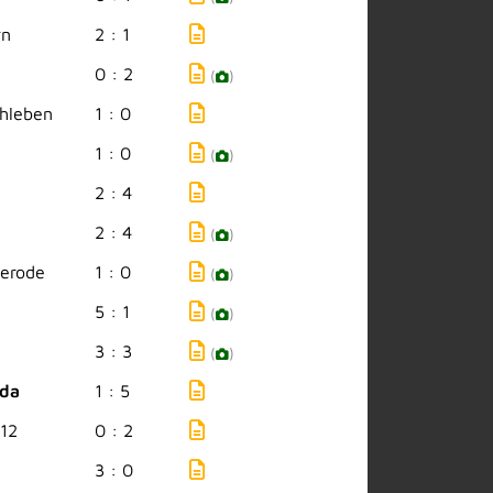
rn
2 : 1
0 : 2
(
)
hleben
1 : 0
1 : 0
(
)
2 : 4
2 : 4
(
)
erode
1 : 0
(
)
5 : 1
(
)
3 : 3
(
)
eda
1 : 5
912
0 : 2
3 : 0