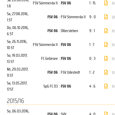
FSV Sömmerda II
:
FSV 06
1 : 15
(1)
1.R
Sa, 27.08.2016
,
FSV 06
:
FSV Sömmerda II
9 : 0
(2)
1.ST
Do, 06.10.2016
,
FSV 06
:
Olbersleben
9 : 1
(1)
6.ST
Sa, 26.11.2016
,
FSV Sömmerda II
:
FSV 06
1 : 7
(1)
10.ST
So, 19.03.2017
,
FC Gebesee
:
FSV 06
0 : 3
(1)
13.ST
Mi, 29.03.2017
,
FSV 06
:
FSV Udestedt
1 : 2
(1)
11.ST
Sa, 13.05.2017
,
SpG FC 03
:
FSV 06
4 : 6
(1)
17.ST
2015/16
So, 06.03.2016
,
FSV 06
:
SVV
4 : 0
(1)