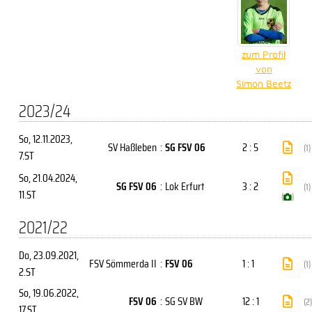
zum Profil
von
Simon Beetz
2023/24
So, 12.11.2023
,
SV Haßleben
:
SG FSV 06
2 : 5
(1)
7.ST
So, 21.04.2024
,
SG FSV 06
:
Lok Erfurt
3 : 2
(1)
11.ST
(
)
2021/22
Do, 23.09.2021
,
FSV Sömmerda II
:
FSV 06
1 : 1
(1)
2.ST
So, 19.06.2022
,
FSV 06
:
SG SV BW
12 : 1
(2)
17.ST