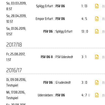
So, 03.03.2019
,
SpVgg Erfurt
:
FSV 06
1 : 13
(1)
8.ST
So, 28.04.2019
,
Empor Erfurt
:
FSV 06
4 : 5
(1)
10.ST
Sa, 01.06.2019
,
FSV 06
:
SpVgg Erfurt
13 : 0
(1)
17.ST
2017/18
Fr, 25.08.2017
,
FSV 06 II
:
FSV Udestedt
3 : 1
(1)
1.ST
2016/17
Di, 09.08.2016
,
FSV 06
:
G`rudestedt
3 : 0
(1)
Testspiel
Mi, 17.08.2016
,
Udersleben
:
FSV 06
4 : 7
U
(1)
Testspiel
Sa, 20.08.2016
,