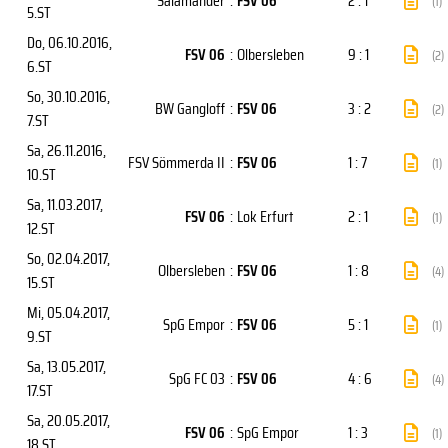
Salamander
:
FSV 06
2 : 1
(1)
5.ST
Do, 06.10.2016
,
FSV 06
:
Olbersleben
9 : 1
(2)
6.ST
So, 30.10.2016
,
BW Gangloff
:
FSV 06
3 : 2
(2)
7.ST
Sa, 26.11.2016
,
FSV Sömmerda II
:
FSV 06
1 : 7
(1)
10.ST
Sa, 11.03.2017
,
FSV 06
:
Lok Erfurt
2 : 1
(1)
12.ST
So, 02.04.2017
,
Olbersleben
:
FSV 06
1 : 8
(4)
15.ST
Mi, 05.04.2017
,
SpG Empor
:
FSV 06
5 : 1
(1)
9.ST
Sa, 13.05.2017
,
SpG FC 03
:
FSV 06
4 : 6
(4)
17.ST
Sa, 20.05.2017
,
FSV 06
:
SpG Empor
1 : 3
(1)
18.ST