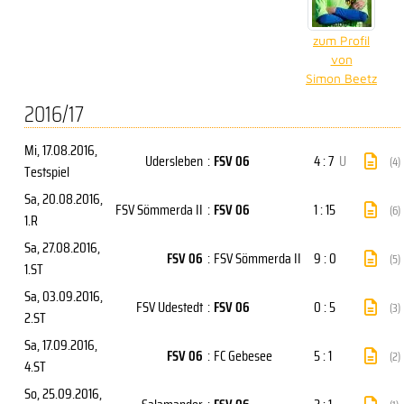
zum Profil
von
Simon Beetz
2016/17
Mi, 17.08.2016
,
Udersleben
:
FSV 06
4 : 7
U
(4)
Testspiel
Sa, 20.08.2016
,
FSV Sömmerda II
:
FSV 06
1 : 15
(6)
1.R
Sa, 27.08.2016
,
FSV 06
:
FSV Sömmerda II
9 : 0
(5)
1.ST
Sa, 03.09.2016
,
FSV Udestedt
:
FSV 06
0 : 5
(3)
2.ST
Sa, 17.09.2016
,
FSV 06
:
FC Gebesee
5 : 1
(2)
4.ST
So, 25.09.2016
,