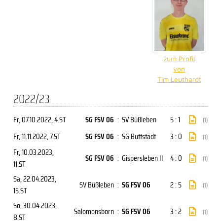
zum Profil
von
Tim Leuthardt
2022/23
Fr, 07.10.2022
, 4.ST
SG FSV 06
:
SV Büßleben
5 : 1
(1)
Fr, 11.11.2022
, 7.ST
SG FSV 06
:
SG Buttstädt
3 : 0
(1)
Fr, 10.03.2023
,
SG FSV 06
:
Gispersleben II
4 : 0
(1)
11.ST
Sa, 22.04.2023
,
SV Büßleben
:
SG FSV 06
2 : 5
(1)
15.ST
So, 30.04.2023
,
Salomonsborn
:
SG FSV 06
3 : 2
(1)
8.ST