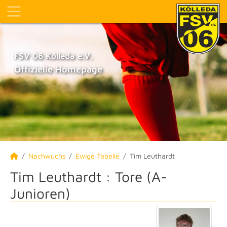
FSV 06 Kölleda e.V.
Offizielle Homepage
Nachwuchs
Ewige Tabelle
Tim Leuthardt
Tim Leuthardt : Tore (A-
Junioren)