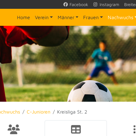
Facebook
Instagram
Breite
Home
Verein
Männer
Frauen
Nachwuchs
achwuchs
C-Junioren
Kreisliga St. 2