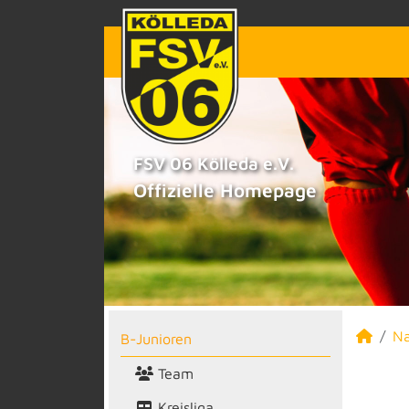
FSV 06 Kölleda e.V.
Offizielle Homepage
N
B-Junioren
Team
Kreisliga