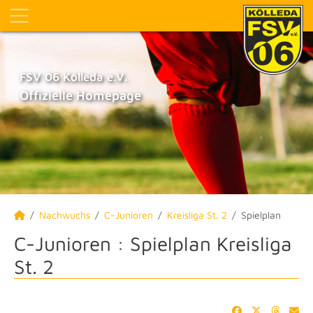
FSV 06 Kölleda e.V.
Offizielle Homepage
Nachwuchs
C-Junioren
Kreisliga St. 2
Spielplan
C-Junioren :
Spielplan Kreisliga
St. 2