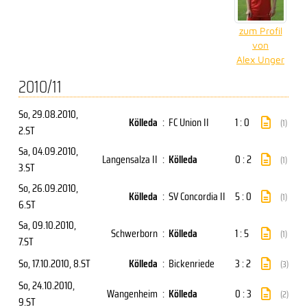
zum Profil
von
Alex Unger
2010/11
So, 29.08.2010
,
Kölleda
:
FC Union II
1 : 0
(1)
2.ST
Sa, 04.09.2010
,
Langensalza II
:
Kölleda
0 : 2
(1)
3.ST
So, 26.09.2010
,
Kölleda
:
SV Concordia II
5 : 0
(1)
6.ST
Sa, 09.10.2010
,
Schwerborn
:
Kölleda
1 : 5
(1)
7.ST
So, 17.10.2010
, 8.ST
Kölleda
:
Bickenriede
3 : 2
(3)
So, 24.10.2010
,
Wangenheim
:
Kölleda
0 : 3
(2)
9.ST