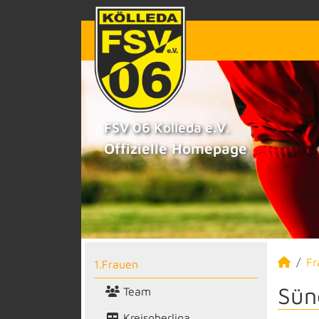
FSV 06 Kölleda e.V.
Offizielle Homepage
Fr
1.Frauen
Sün
Team
Kreisoberliga