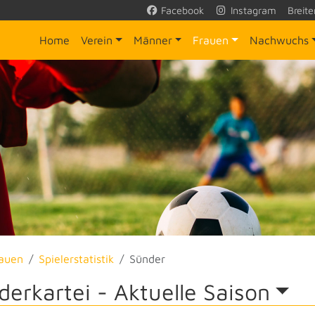
Facebook
Instagram
Breite
Home
Verein
Männer
Frauen
Nachwuchs
auen
Spielerstatistik
Sünder
derkartei -
Aktuelle Saison