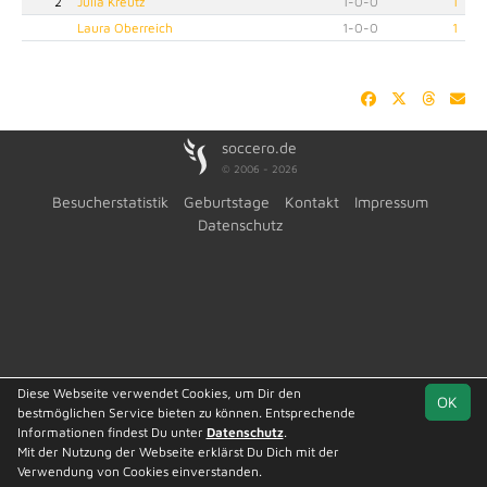
2
Julia Kreutz
1
-
0
-
0
1
Laura Oberreich
1
-
0
-
0
1
soccero.de
© 2006 - 2026
Besucherstatistik
Geburtstage
Kontakt
Impressum
Datenschutz
Diese Webseite verwendet Cookies, um Dir den
OK
bestmöglichen Service bieten zu können. Entsprechende
Informationen findest Du unter
Datenschutz
.
Mit der Nutzung der Webseite erklärst Du Dich mit der
Verwendung von Cookies einverstanden.