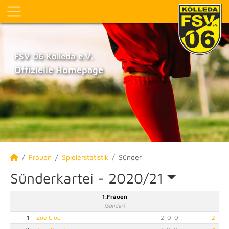
FSV 06 Kölleda e.V.
Offizielle Homepage
Frauen
Spielerstatistik
Sünder
Sünderkartei -
2020/21
1.Frauen
(Sünder)
1
Zoe Cioch
2
-
0
-
0
2