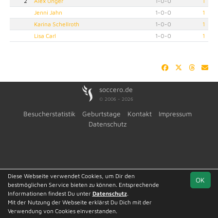
2
Alex Unger
1
-
0
-
0
1
Jenni Jahn
1
-
0
-
0
1
Karina Schellroth
1
-
0
-
0
1
Lisa Carl
1
-
0
-
0
1
soccero.de
© 2006 - 2026
Besucherstatistik
Geburtstage
Kontakt
Impressum
Datenschutz
Diese Webseite verwendet Cookies, um Dir den
OK
bestmöglichen Service bieten zu können. Entsprechende
Informationen findest Du unter
Datenschutz
.
Mit der Nutzung der Webseite erklärst Du Dich mit der
Verwendung von Cookies einverstanden.