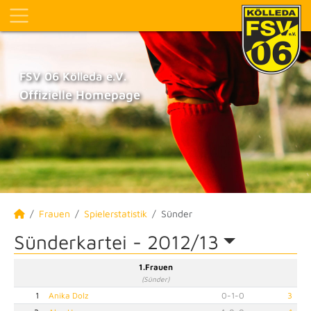
FSV 06 Kölleda e.V.
Offizielle Homepage
Frauen
Spielerstatistik
Sünder
Sünderkartei -
2012/13
1.Frauen
(Sünder)
1
Anika Dolz
0
-
1
-
0
3