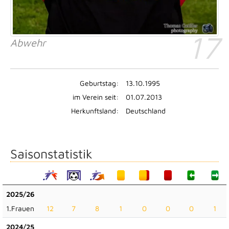
17
Abwehr
Geburtstag:
13.10.1995
im Verein seit:
01.07.2013
Herkunftsland:
Deutschland
Saisonstatistik
2025/26
1.Frauen
12
7
8
1
0
0
0
1
2024/25