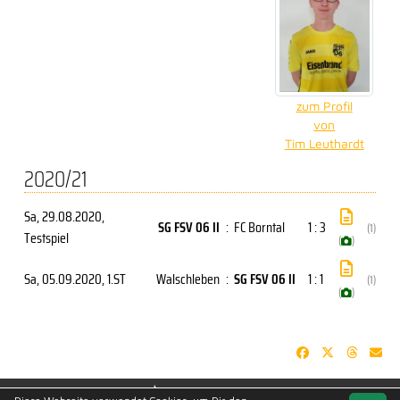
zum Profil
von
Tim Leuthardt
2020/21
Sa, 29.08.2020
,
SG FSV 06 II
:
FC Borntal
1 : 3
(1)
Testspiel
(
)
Sa, 05.09.2020
, 1.ST
Walschleben
:
SG FSV 06 II
1 : 1
(1)
(
)
soccero.de