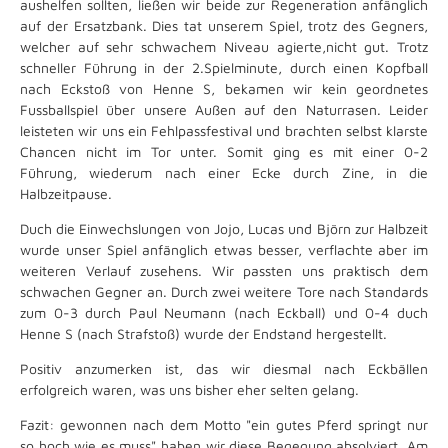
aushelfen sollten, ließen wir beide zur Regeneration anfänglich
auf der Ersatzbank. Dies tat unserem Spiel, trotz des Gegners,
welcher auf sehr schwachem Niveau agierte,nicht gut. Trotz
schneller Führung in der 2.Spielminute, durch einen Kopfball
nach Eckstoß von Henne S, bekamen wir kein geordnetes
Fussballspiel über unsere Außen auf den Naturrasen. Leider
leisteten wir uns ein Fehlpassfestival und brachten selbst klarste
Chancen nicht im Tor unter. Somit ging es mit einer 0-2
Führung, wiederum nach einer Ecke durch Zine, in die
Halbzeitpause.
Duch die Einwechslungen von Jojo, Lucas und Björn zur Halbzeit
wurde unser Spiel anfänglich etwas besser, verflachte aber im
weiteren Verlauf zusehens. Wir passten uns praktisch dem
schwachen Gegner an. Durch zwei weitere Tore nach Standards
zum 0-3 durch Paul Neumann (nach Eckball) und 0-4 duch
Henne S (nach Strafstoß) wurde der Endstand hergestellt.
Positiv anzumerken ist, das wir diesmal nach Eckbällen
erfolgreich waren, was uns bisher eher selten gelang.
Fazit: gewonnen nach dem Motto "ein gutes Pferd springt nur
so hoch wie es muss" haben wir diese Begegung absolviert. Am