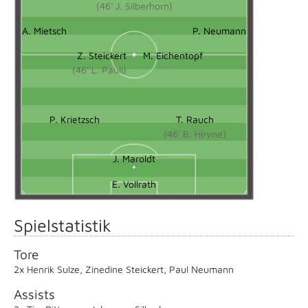
(46' J. Silberhorn)
A. Mietsch
P. Neumann
Z. Steickert
M. Eichentopf
(46' L. Pauli)
P. Krietzsch
T. Rauch
(46' B. Heyne)
J. Maroldt
E. Vollrath
Spielstatistik
Tore
2x Henrik Sulze
,
Zinedine Steickert
,
Paul Neumann
Assists