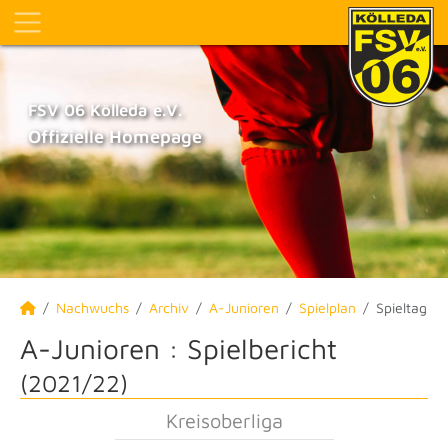
FSV 06 Kölleda e.V.
Offizielle Homepage
Nachwuchs
Archiv
A-Junioren
Spielplan
Spieltag
A-Junioren :
Spielbericht
(2021/22)
Kreisoberliga