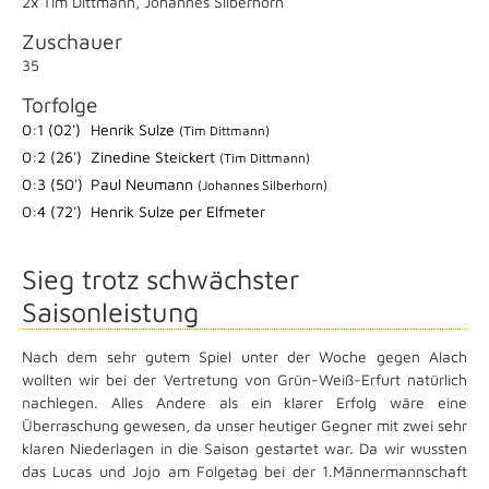
2x Tim Dittmann
,
Johannes Silberhorn
Zuschauer
35
Torfolge
0:1 (02')
Henrik Sulze
(Tim Dittmann)
0:2 (26')
Zinedine Steickert
(Tim Dittmann)
0:3 (50')
Paul Neumann
(Johannes Silberhorn)
0:4 (72')
Henrik Sulze per Elfmeter
Sieg trotz schwächster
Saisonleistung
Nach dem sehr gutem Spiel unter der Woche gegen Alach
wollten wir bei der Vertretung von Grün-Weiß-Erfurt natürlich
nachlegen. Alles Andere als ein klarer Erfolg wäre eine
Überraschung gewesen, da unser heutiger Gegner mit zwei sehr
klaren Niederlagen in die Saison gestartet war. Da wir wussten
das Lucas und Jojo am Folgetag bei der 1.Männermannschaft