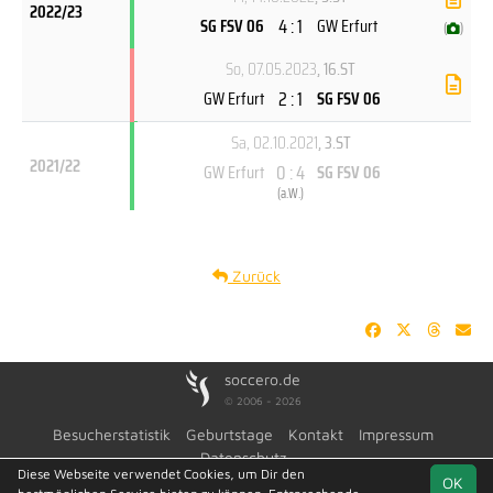
2022/23
4 : 1
SG FSV 06
GW Erfurt
(
)
So, 07.05.2023
, 16.ST
2 : 1
GW Erfurt
SG FSV 06
Sa, 02.10.2021
, 3.ST
2021/22
0 : 4
GW Erfurt
SG FSV 06
(
a.W.
)
Zurück
soccero.de
© 2006 - 2026
Besucherstatistik
Geburtstage
Kontakt
Impressum
Datenschutz
Diese Webseite verwendet Cookies, um Dir den
OK