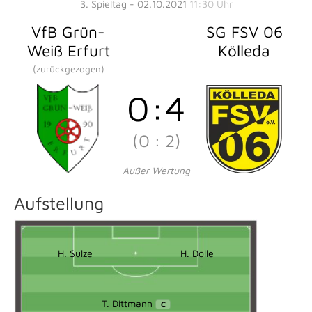
3. Spieltag - 02.10.2021
11:30 Uhr
VfB Grün-
SG FSV 06
Weiß Erfurt
Kölleda
(zurückgezogen)
0
:
4
(0
:
2)
Außer Wertung
Aufstellung
H. Sulze
H. Dölle
T. Dittmann
C