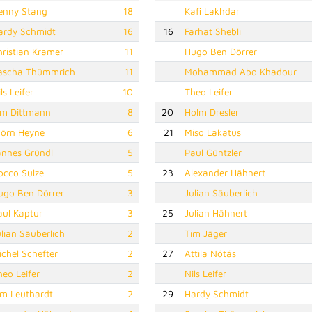
enny Stang
18
Kafi Lakhdar
ardy Schmidt
16
16
Farhat Shebli
hristian Kramer
11
Hugo Ben Dörrer
ascha Thümmrich
11
Mohammad Abo Khadour
ls Leifer
10
Theo Leifer
im Dittmann
8
20
Holm Dresler
jörn Heyne
6
21
Miso Lakatus
annes Gründl
5
Paul Güntzler
occo Sulze
5
23
Alexander Hähnert
ugo Ben Dörrer
3
Julian Säuberlich
aul Kaptur
3
25
Julian Hähnert
ulian Säuberlich
2
Tim Jäger
ichel Schefter
2
27
Attila Nótás
heo Leifer
2
Nils Leifer
im Leuthardt
2
29
Hardy Schmidt