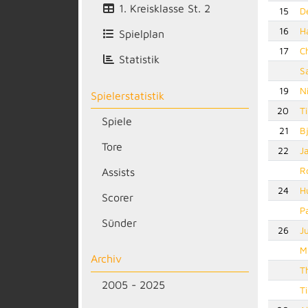
1. Kreisklasse St. 2
15
D
16
H
Spielplan
17
C
Statistik
S
19
Ni
Spielerstatistik
20
T
Spiele
21
B
Tore
22
J
R
Assists
24
H
Scorer
P
Sünder
26
J
M
Archiv
T
2005 - 2025
T