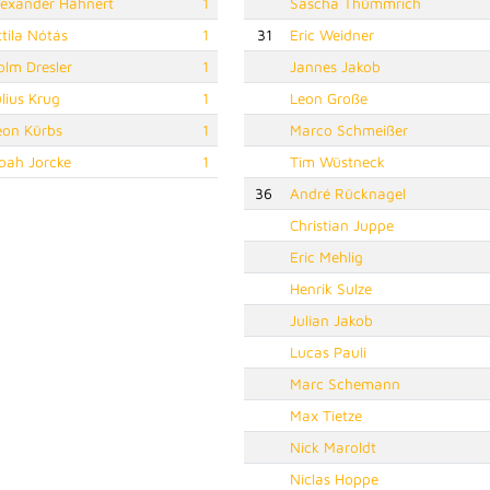
lexander Hähnert
1
Sascha Thümmrich
ttila Nótás
1
31
Eric Weidner
olm Dresler
1
Jannes Jakob
ulius Krug
1
Leon Große
eon Kürbs
1
Marco Schmeißer
oah Jorcke
1
Tim Wüstneck
36
André Rücknagel
Christian Juppe
Eric Mehlig
Henrik Sulze
Julian Jakob
Lucas Pauli
Marc Schemann
Max Tietze
Nick Maroldt
Niclas Hoppe