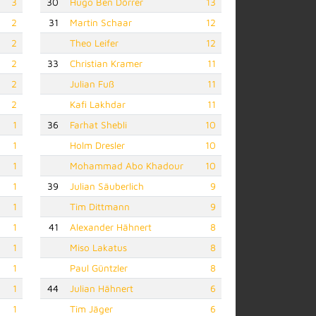
3
30
Hugo Ben Dörrer
13
2
31
Martin Schaar
12
2
Theo Leifer
12
2
33
Christian Kramer
11
2
Julian Fuß
11
2
Kafi Lakhdar
11
1
36
Farhat Shebli
10
1
Holm Dresler
10
1
Mohammad Abo Khadour
10
1
39
Julian Säuberlich
9
1
Tim Dittmann
9
1
41
Alexander Hähnert
8
1
Miso Lakatus
8
1
Paul Güntzler
8
1
44
Julian Hähnert
6
1
Tim Jäger
6