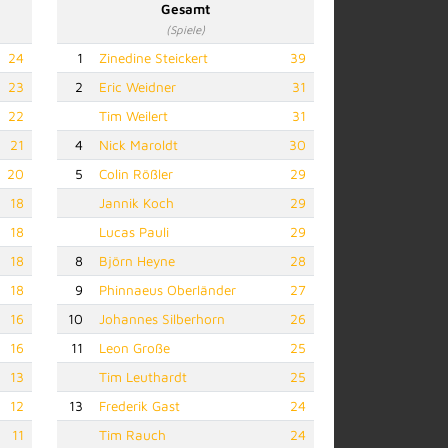
Gesamt
(Spiele)
24
1
Zinedine Steickert
39
23
2
Eric Weidner
31
22
Tim Weilert
31
21
4
Nick Maroldt
30
20
5
Colin Rößler
29
18
Jannik Koch
29
18
Lucas Pauli
29
18
8
Björn Heyne
28
18
9
Phinnaeus Oberländer
27
16
10
Johannes Silberhorn
26
16
11
Leon Große
25
13
Tim Leuthardt
25
12
13
Frederik Gast
24
11
Tim Rauch
24