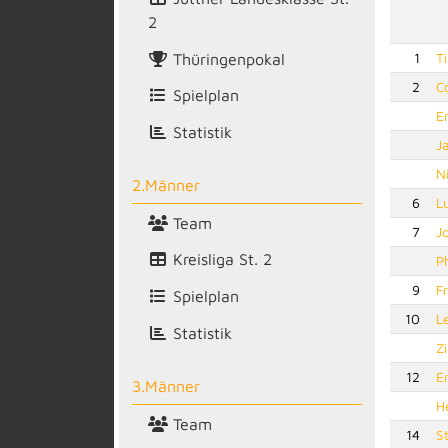
2
Thüringenpokal
1
T
2
C
Spielplan
E
Statistik
J
N
2.Männer
6
L
Team
7
J
Kreisliga St. 2
P
9
F
Spielplan
10
L
Statistik
Z
12
E
3.Männer
H
Team
14
S