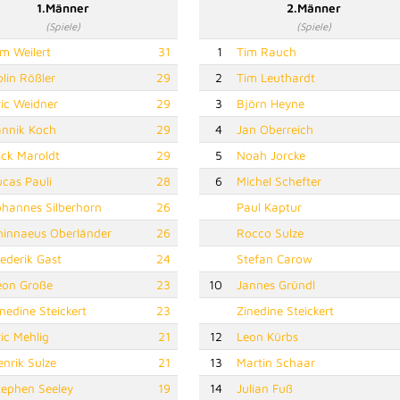
1.Männer
2.Männer
(Spiele)
(Spiele)
im Weilert
31
1
Tim Rauch
olin Rößler
29
2
Tim Leuthardt
ric Weidner
29
3
Björn Heyne
annik Koch
29
4
Jan Oberreich
ick Maroldt
29
5
Noah Jorcke
ucas Pauli
28
6
Michel Schefter
ohannes Silberhorn
26
Paul Kaptur
hinnaeus Oberländer
26
Rocco Sulze
rederik Gast
24
Stefan Carow
eon Große
23
10
Jannes Gründl
inedine Steickert
23
Zinedine Steickert
ric Mehlig
21
12
Leon Kürbs
enrik Sulze
21
13
Martin Schaar
tephen Seeley
19
14
Julian Fuß