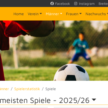
Facebook
Instagram
Breite
Home
Verein
Männer
Frauen
Nachwuchs
änner
Spielerstatistik
Spiele
 meisten Spiele -
2025/26