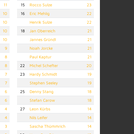
11
15
Rocco Sulze
23
10
16
Eric Mehlig
22
10
Henrik Sulze
22
10
18
Jan Oberreich
21
10
Jannes Gründl
21
9
Noah Jorcke
21
8
Paul Kaptur
21
8
22
Michel Schefter
20
7
23
Hardy Schmidt
19
7
Stephen Seeley
19
6
25
Denny Stang
18
6
Stefan Carow
18
4
27
Leon Kürbs
14
4
Nils Leifer
14
3
Sascha Thümmrich
14