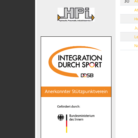
30
A
A
H
J
L
N