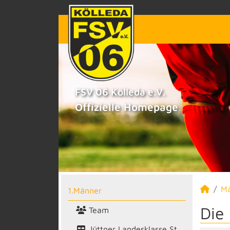
FSV 06 Kölleda e.V.
Offizielle Homepage
M
1.Männer
Die
Team
Jüttner Landesklasse St.