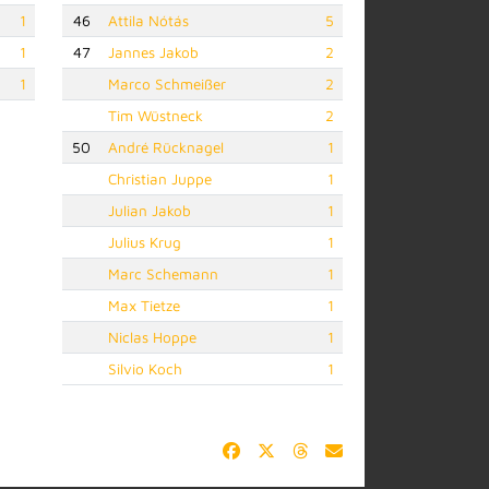
1
46
Attila Nótás
5
1
47
Jannes Jakob
2
1
Marco Schmeißer
2
Tim Wüstneck
2
50
André Rücknagel
1
Christian Juppe
1
Julian Jakob
1
Julius Krug
1
Marc Schemann
1
Max Tietze
1
Niclas Hoppe
1
Silvio Koch
1