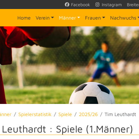
Facebook
Instagram
Breite
Home
Verein
Männer
Frauen
Nachwuchs
änner
Spielerstatistik
Spiele
2025/26
Tim Leuthardt
 Leuthardt : Spiele (1.Männer)