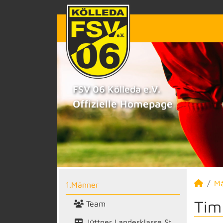
FSV 06 Kölleda e.V.
Offizielle Homepage
M
1.Männer
Tim
Team
Jüttner Landesklasse St.