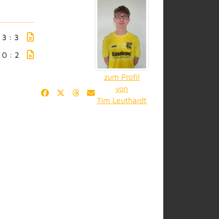
3 : 3
0 : 2
zum Profil
von
Tim Leuthardt