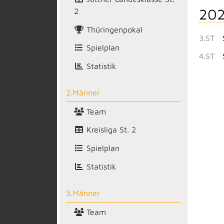
202
2
Thüringenpokal
3.ST
Spielplan
4.ST
Statistik
2.Männer
Team
Kreisliga St. 2
Spielplan
Statistik
3.Männer
Team