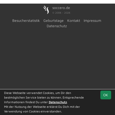
soccero.de
© 2006 - 2026
Besucherstatistik
Geburtstage
Kontakt
Impressum
Datenschutz
Diese Webseite verwendet Cookies, um Dir den
OK
bestmöglichen Service bieten zu können. Entsprechende
Informationen findest Du unter
Datenschutz
.
Mit der Nutzung der Webseite erklärst Du Dich mit der
Team
1. Kreisklasse
Spielplan
Statistik
Verwendung von Cookies einverstanden.
St. 2