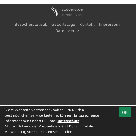
soccero.de
© 2006 - 2026
Besucherstatistik
Geburtstage
Kontakt
Impressum
Datenschutz
Diese Webseite verwendet Cookies, um Dir den
OK
bestmöglichen Service bieten zu können. Entsprechende
Informationen findest Du unter
Datenschutz
.
Mit der Nutzung der Webseite erklärst Du Dich mit der
Team
1. Kreisklasse
Spielplan
Statistik
Verwendung von Cookies einverstanden.
St. 2