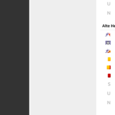
U
N
Alte H
S
U
N