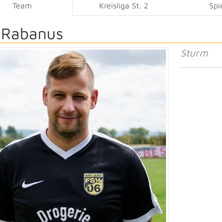
Team
Kreisliga St. 2
Spi
 Rabanus
Sturm