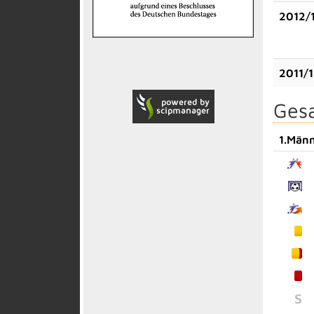
2012/
2011/
Gesa
1.Män
S