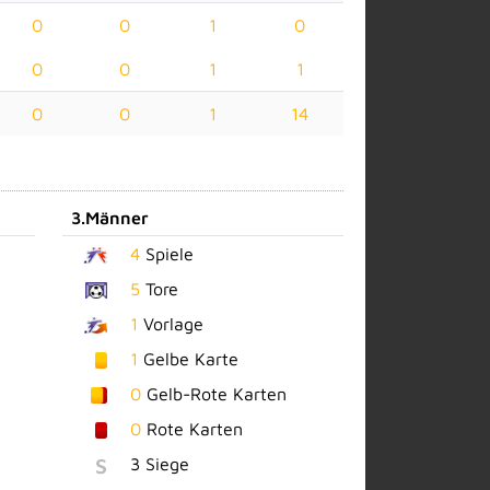
0
0
1
0
0
0
1
1
0
0
1
14
3.Männer
4
Spiele
5
Tore
1
Vorlage
1
Gelbe Karte
0
Gelb-Rote Karten
0
Rote Karten
S
3 Siege