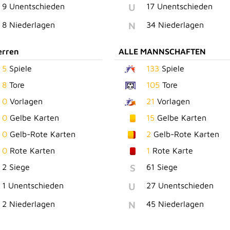
U
9 Unentschieden
17 Unentschieden
N
8 Niederlagen
34 Niederlagen
erren
ALLE MANNSCHAFTEN
5
Spiele
133
Spiele
8
Tore
105
Tore
0
Vorlagen
21
Vorlagen
0
Gelbe Karten
15
Gelbe Karten
0
Gelb-Rote Karten
2
Gelb-Rote Karten
0
Rote Karten
1
Rote Karte
S
2 Siege
61 Siege
U
1 Unentschieden
27 Unentschieden
N
2 Niederlagen
45 Niederlagen