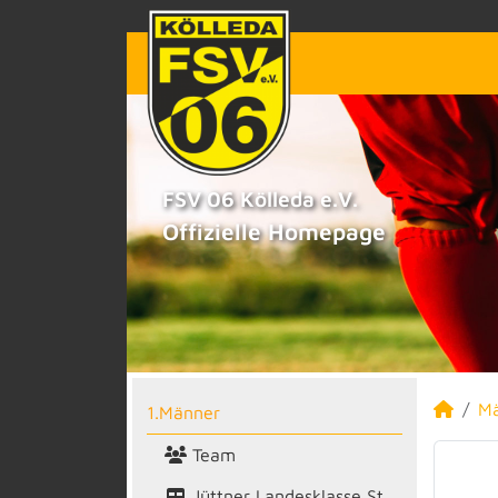
FSV 06 Kölleda e.V.
Offizielle Homepage
M
1.Männer
Team
Jüttner Landesklasse St.