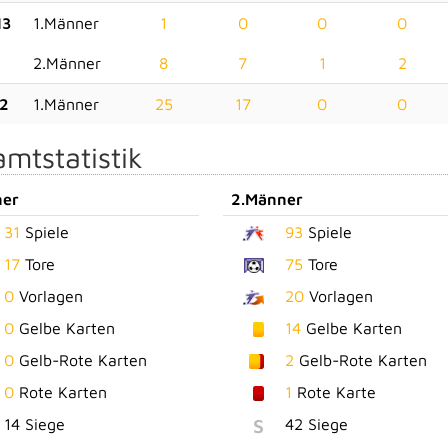
13
1.Männer
1
0
0
0
2.Männer
8
7
1
2
12
1.Männer
25
17
0
0
mtstatistik
ner
2.Männer
31
Spiele
93
Spiele
17
Tore
75
Tore
0
Vorlagen
20
Vorlagen
0
Gelbe Karten
14
Gelbe Karten
0
Gelb-Rote Karten
2
Gelb-Rote Karten
0
Rote Karten
1
Rote Karte
S
14 Siege
42 Siege