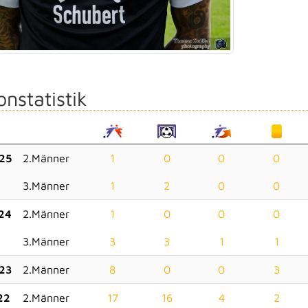
onstatistik
25
2.Männer
1
0
0
0
3.Männer
1
2
0
0
24
2.Männer
1
0
0
0
3.Männer
3
3
1
1
23
2.Männer
8
0
0
3
22
2.Männer
17
16
4
2