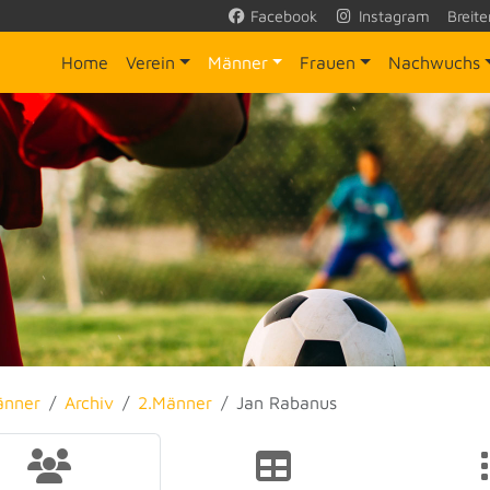
Facebook
Instagram
Breite
Home
Verein
Männer
Frauen
Nachwuchs
änner
Archiv
2.Männer
Jan Rabanus