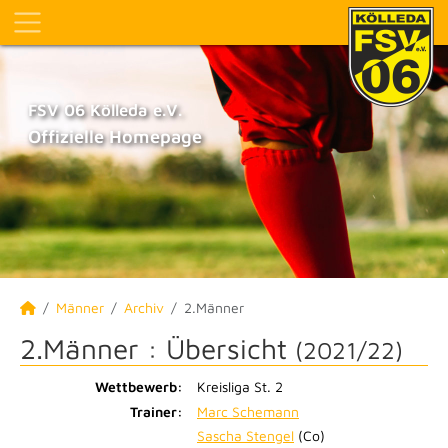
FSV 06 Kölleda e.V.
Offizielle Homepage
Männer
Archiv
2.Männer
2.Männer :
Übersicht
(2021/22)
Wettbewerb:
Kreisliga St. 2
Trainer:
Marc Schemann
Sascha Stengel
(Co)