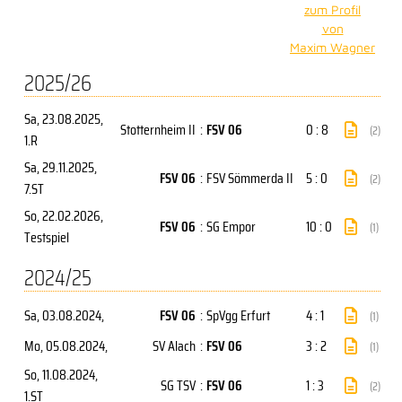
zum Profil
von
Maxim Wagner
2025/26
Sa, 23.08.2025
,
Stotternheim II
:
FSV 06
0 : 8
(2)
1.R
Sa, 29.11.2025
,
FSV 06
:
FSV Sömmerda II
5 : 0
(2)
7.ST
So, 22.02.2026
,
FSV 06
:
SG Empor
10 : 0
(1)
Testspiel
2024/25
Sa, 03.08.2024
,
FSV 06
:
SpVgg Erfurt
4 : 1
(1)
Mo, 05.08.2024
,
SV Alach
:
FSV 06
3 : 2
(1)
So, 11.08.2024
,
SG TSV
:
FSV 06
1 : 3
(2)
1.ST