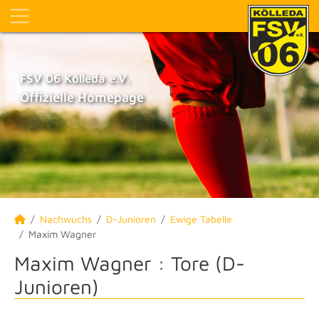
FSV 06 Kölleda e.V.
Offizielle Homepage
Nachwuchs
D-Junioren
Ewige Tabelle
Maxim Wagner
Maxim Wagner : Tore (D-
Junioren)