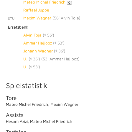
Mateo Michel Friedrich
C
Raffael Juppe
Maxim Wagner
(
56' Alvin Toja
)
STU
Ersatzbank
Alvin Toja
(
56')
Ammar Hajjooz
(
53')
Johann Wagner
(
36')
U.
(
36')
(
53' Ammar Hajjooz
)
U.
(
53')
Spielstatistik
Tore
Mateo Michel Friedrich
,
Maxim Wagner
Assists
Hesam Azizi
,
Mateo Michel Friedrich
Torfolge