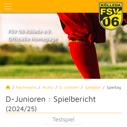
FSV 06 Kölleda e.V.
Offizielle Homepage
Nachwuchs
Archiv
D-Junioren
Spielplan
Spieltag
D-Junioren :
Spielbericht
(2024/25)
Testspiel