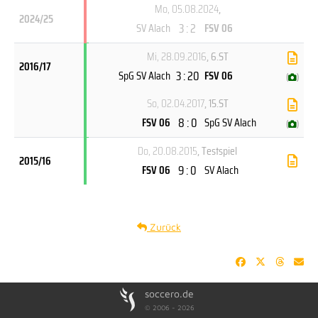
Mo, 05.08.2024
,
2024/25
3 : 2
SV Alach
FSV 06
Mi, 28.09.2016
, 6.ST
2016/17
3 : 20
SpG SV Alach
FSV 06
(
)
So, 02.04.2017
, 15.ST
8 : 0
FSV 06
SpG SV Alach
(
)
Do, 20.08.2015
, Testspiel
2015/16
9 : 0
FSV 06
SV Alach
Zurück
soccero.de
© 2006 - 2026