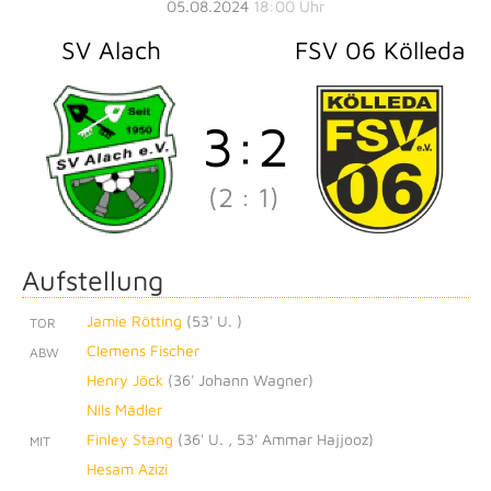
05.08.2024
18:00 Uhr
SV Alach
FSV 06 Kölleda
3
:
2
(2
:
1)
Aufstellung
Jamie Rötting
(
53' U.
)
TOR
Clemens Fischer
ABW
Henry Jöck
(
36' Johann Wagner
)
Nils Mädler
Finley Stang
(
36' U.
,
53' Ammar Hajjooz
)
MIT
Hesam Azizi