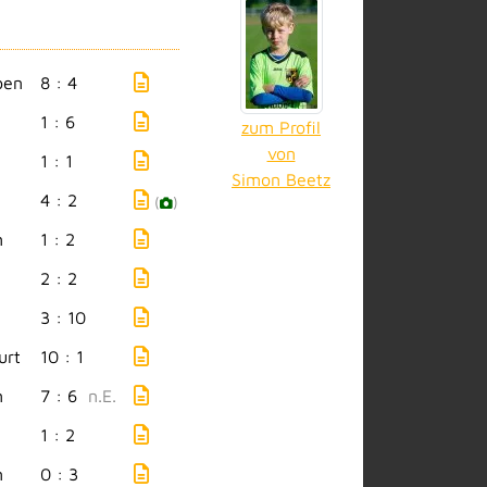
ben
8 : 4
1 : 6
zum Profil
von
1 : 1
Simon Beetz
4 : 2
(
)
n
1 : 2
2 : 2
3 : 10
urt
10 : 1
n
7 : 6
n.E.
1 : 2
n
0 : 3