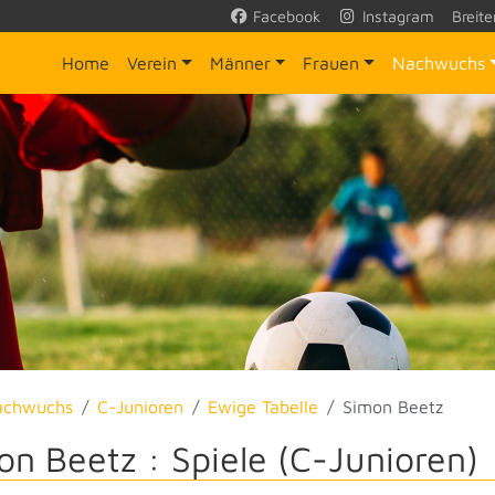
Facebook
Instagram
Breite
Home
Verein
Männer
Frauen
Nachwuchs
achwuchs
C-Junioren
Ewige Tabelle
Simon Beetz
on Beetz : Spiele (C-Junioren)