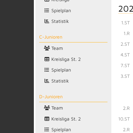
202
Spielplan
Statistik
1.ST
1.R
C-Junioren
2.ST
Team
4.ST
Kreisliga St. 2
7.ST
Spielplan
3.ST
Statistik
D-Junioren
Team
2.R
Kreisliga St. 2
10.ST
2.R
Spielplan