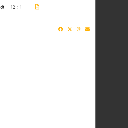
dt
12 : 1