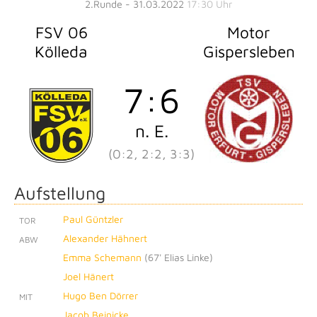
2.Runde - 31.03.2022
17:30 Uhr
FSV 06
Motor
Kölleda
Gispersleben
7
:
6
n. E.
(0:2, 2:2, 3:3)
Aufstellung
Paul Güntzler
TOR
Alexander Hähnert
ABW
Emma Schemann
(
67' Elias Linke
)
Joel Hänert
Hugo Ben Dörrer
MIT
Jacob Beinicke