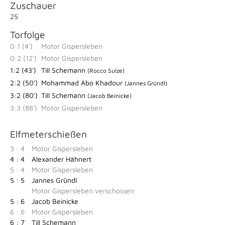
Zuschauer
25
Torfolge
0:1 (4')
Motor Gispersleben
0:2 (12')
Motor Gispersleben
1:2 (43')
Till Schemann
(Rocco Sulze)
2:2 (50')
Mohammad Abo Khadour
(Jannes Gründl)
3:2 (80')
Till Schemann
(Jacob Beinicke)
3:3 (88')
Motor Gispersleben
Elfmeterschießen
3 : 4
Motor Gispersleben
4 : 4
Alexander Hähnert
5 : 4
Motor Gispersleben
5 : 5
Jannes Gründl
Motor Gispersleben verschossen
5 : 6
Jacob Beinicke
6 : 6
Motor Gispersleben
6 : 7
Till Schemann