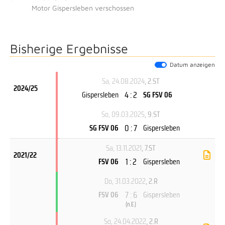
Motor Gispersleben verschossen
Bisherige Ergebnisse
Datum anzeigen
Sa, 24.08.2024
, 2.ST
2024/25
4 : 2
Gispersleben
SG FSV 06
So, 09.03.2025
, 9.ST
0 : 7
SG FSV 06
Gispersleben
Sa, 13.11.2021
, 7.ST
2021/22
1 : 2
FSV 06
Gispersleben
Do, 31.03.2022
, 2.R
7 : 6
FSV 06
Gispersleben
(
n.E.
)
So, 24.04.2022
, 2.R