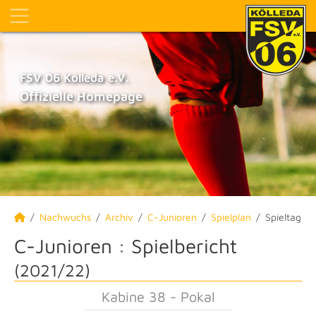
FSV 06 Kölleda e.V.
Offizielle Homepage
Nachwuchs
Archiv
C-Junioren
Spielplan
Spieltag
C-Junioren :
Spielbericht
(2021/22)
Kabine 38 - Pokal