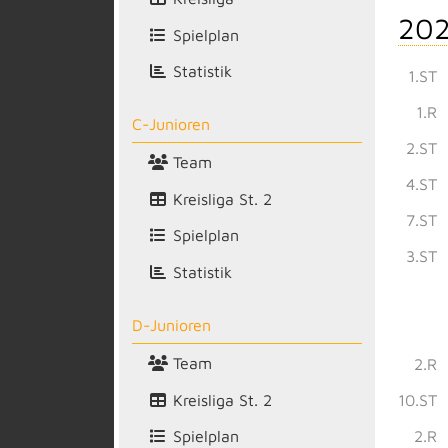
202
Spielplan
Statistik
1.ST
1.R
C-Junioren
2.ST
Team
4.ST
Kreisliga St. 2
7.ST
Spielplan
3.ST
Statistik
D-Junioren
Team
2.R
Kreisliga St. 2
10.ST
2.R
Spielplan