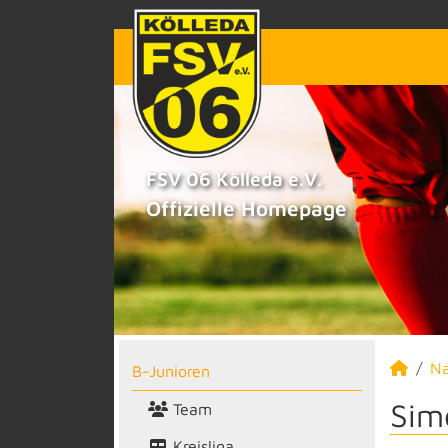
FSV 06 Kölleda e.V.
Offizielle Homepage
N
B-Junioren
Sim
Team
Kreisliga