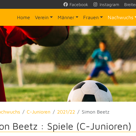
Facebook
Instagram
Breite
Home
Verein
Männer
Frauen
Nachwuchs
achwuchs
C-Junioren
2021/22
Simon Beetz
on Beetz : Spiele (C-Junioren)