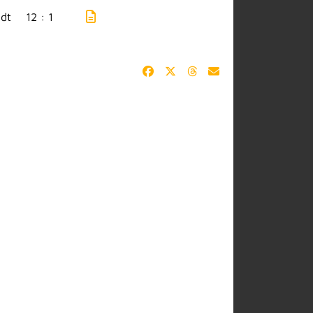
dt
12 : 1