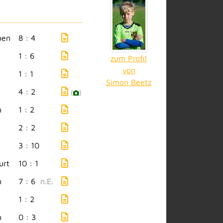
ben
8 : 4
1 : 6
zum Profil
von
1 : 1
Simon Beetz
4 : 2
(
)
n
1 : 2
2 : 2
3 : 10
urt
10 : 1
n
7 : 6
n.E.
1 : 2
n
0 : 3