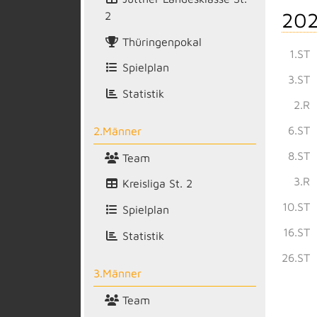
202
2
Thüringenpokal
1.ST
Spielplan
3.ST
Statistik
2.R
6.ST
2.Männer
8.ST
Team
3.R
Kreisliga St. 2
10.ST
Spielplan
16.ST
Statistik
26.ST
3.Männer
Team