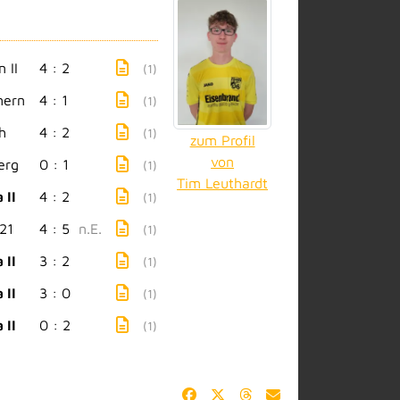
 II
4 : 2
(1)
mern
4 : 1
(1)
h
4 : 2
(1)
zum Profil
von
erg
0 : 1
(1)
Tim Leuthardt
 II
4 : 2
(1)
21
4 : 5
n.E.
(1)
 II
3 : 2
(1)
 II
3 : 0
(1)
 II
0 : 2
(1)