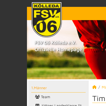
FSV 06 Kölleda e.V.
Offizielle Homepage
M
1.Männer
Tim
Team
Jüttner Landesklasse St.