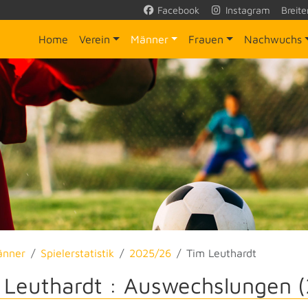
Facebook
Instagram
Breite
Home
Verein
Männer
Frauen
Nachwuchs
änner
Spielerstatistik
2025/26
Tim Leuthardt
 Leuthardt : Auswechslungen 