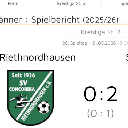
Team
Kreisliga St. 2
Spi
änner :
Spielbericht
(2025/26)
Kreisliga St. 2
26. Spieltag - 21.05.2026
18:3
Riethnordhausen
0
:
2
(0
:
1)