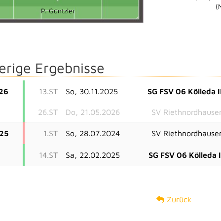
(
P. Güntzler
erige Ergebnisse
26
13.ST
So, 30.11.2025
SG FSV 06 Kölleda I
26.ST
Do, 21.05.2026
SV Riethnordhause
25
1.ST
So, 28.07.2024
SV Riethnordhause
14.ST
Sa, 22.02.2025
SG FSV 06 Kölleda I
Zurück