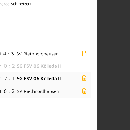
Marco Schmeißer)
4 : 3
I
SV Riethnordhausen
0 : 2
n
SG FSV 06 Kölleda II
2 : 1
n
SG FSV 06 Kölleda II
6 : 2
I
SV Riethnordhausen