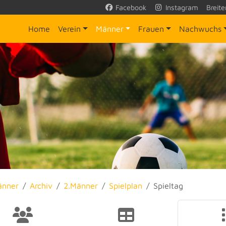
Facebook
Instagram
Breite
Home
Verein
Männer
Frauen
Nachwuchs
änner
Archiv
2.Männer
Spielplan
Spieltag