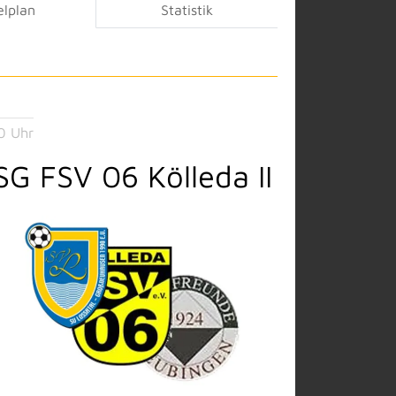
elplan
Statistik
0 Uhr
SG FSV 06 Kölleda II