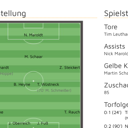
tellung
Spielst
Tore
Tim Leutha
N. Maroldt
Assists
Nick Marol
M. Schaar
Gelbe K
hardt
Z. Steickert
Martin Sch
 Hoppe)
Zuscha
B. Heyne
T. Wüstneck
(70' M. Schmeißer)
85
Torfolg
ke
T. Rauch
0:1 (24')
T
(
J. Oberreich
J. Fuß
0:2 (90')
N