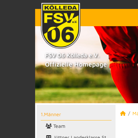
FSV 06 Kölleda e.V.
Offizielle Homepage
M
1.Männer
Team
Jüttner Landesklasse St.