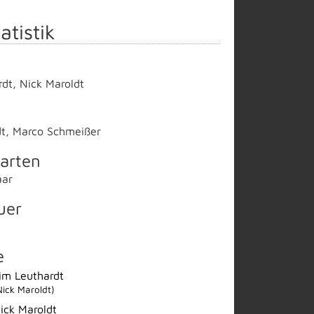
atistik
rdt
,
Nick Maroldt
dt
,
Marco Schmeißer
arten
aar
uer
e
im Leuthardt
Nick Maroldt)
ick Maroldt