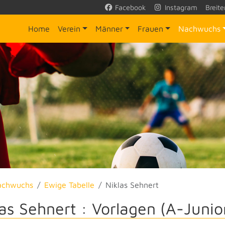
Facebook
Instagram
Breite
Home
Verein
Männer
Frauen
Nachwuchs
achwuchs
Ewige Tabelle
Niklas Sehnert
las Sehnert : Vorlagen (A-Junio