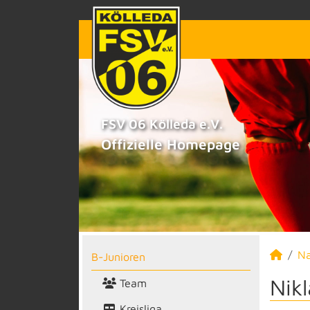
FSV 06 Kölleda e.V.
Offizielle Homepage
N
B-Junioren
Nik
Team
Kreisliga