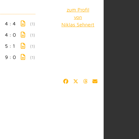
zum Profil
von
4 : 4
(1)
Niklas Sehnert
4 : 0
(1)
5 : 1
(1)
9 : 0
(1)