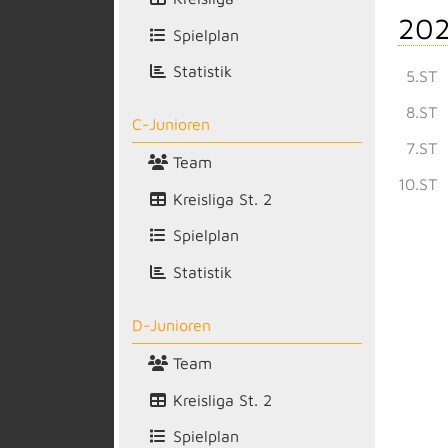
202
Spielplan
Statistik
5.ST
8.ST
C-Junioren
7.ST
Team
10.ST
Kreisliga St. 2
Spielplan
Statistik
D-Junioren
Team
Kreisliga St. 2
Spielplan