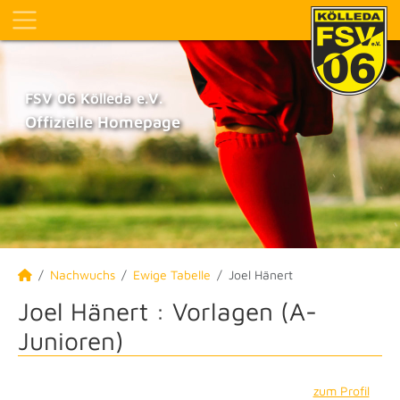
FSV 06 Kölleda e.V.
Offizielle Homepage
Nachwuchs
Ewige Tabelle
Joel Hänert
Joel Hänert : Vorlagen (A-
Junioren)
zum Profil