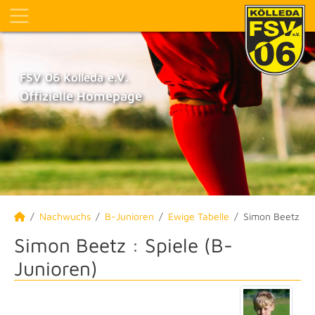
FSV 06 Kölleda e.V.
Offizielle Homepage
Nachwuchs
B-Junioren
Ewige Tabelle
Simon Beetz
Simon Beetz : Spiele (B-
Junioren)