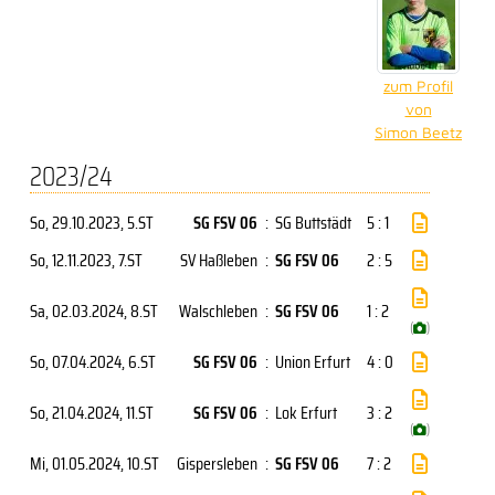
zum Profil
von
Simon Beetz
2023/24
So, 29.10.2023
, 5.ST
SG FSV 06
:
SG Buttstädt
5 : 1
So, 12.11.2023
, 7.ST
SV Haßleben
:
SG FSV 06
2 : 5
Sa, 02.03.2024
, 8.ST
Walschleben
:
SG FSV 06
1 : 2
(
)
So, 07.04.2024
, 6.ST
SG FSV 06
:
Union Erfurt
4 : 0
So, 21.04.2024
, 11.ST
SG FSV 06
:
Lok Erfurt
3 : 2
(
)
Mi, 01.05.2024
, 10.ST
Gispersleben
:
SG FSV 06
7 : 2