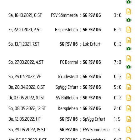
(
)
Sa, 16.10.2021
, 6.ST
FSV Sömmerda
:
SG FSV 06
3 : 0
(
)
Fr, 22.10.2021
, 2.ST
Gispersleben
:
SG FSV 06
6 : 1
Sa, 13.11.2021
, 7.ST
SG FSV 06
:
Lok Erfurt
0 : 3
(
)
So, 27.03.2022
, 4.ST
FC Borntal
:
SG FSV 06
7 : 0
(
)
So, 24.04.2022
, VF
G`rudestedt
:
SG FSV 06
0 : 3
Do, 28.04.2022
, 8.ST
SpVgg Erfurt
:
SG FSV 06
5 : 0
Di, 03.05.2022
, 10.ST
SV Büßleben
:
SG FSV 06
0 : 2
So, 08.05.2022
, 12.ST
Kerspleben
:
SG FSV 06
2 : 0
Do, 12.05.2022
, HF
SG FSV 06
:
SpVgg Erfurt
1 : 5
So, 29.05.2022
, 15.ST
SG FSV 06
:
FSV Sömmerda
1 : 4