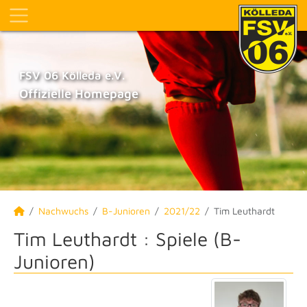
FSV 06 Kölleda e.V.
Offizielle Homepage
Nachwuchs
B-Junioren
2021/22
Tim Leuthardt
Tim Leuthardt : Spiele (B-
Junioren)