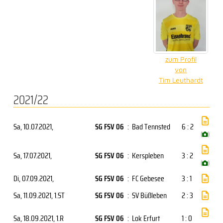
zum Profil
von
Tim Leuthardt
2021/22
Sa, 10.07.2021
,
SG FSV 06
:
Bad Tennsted
6 : 2
(
)
Sa, 17.07.2021
,
SG FSV 06
:
Kerspleben
3 : 2
(
)
Di, 07.09.2021
,
SG FSV 06
:
FC Gebesee
3 : 1
Sa, 11.09.2021
, 1.ST
SG FSV 06
:
SV Büßleben
2 : 3
Sa, 18.09.2021
, 1.R
SG FSV 06
:
Lok Erfurt
1 : 0