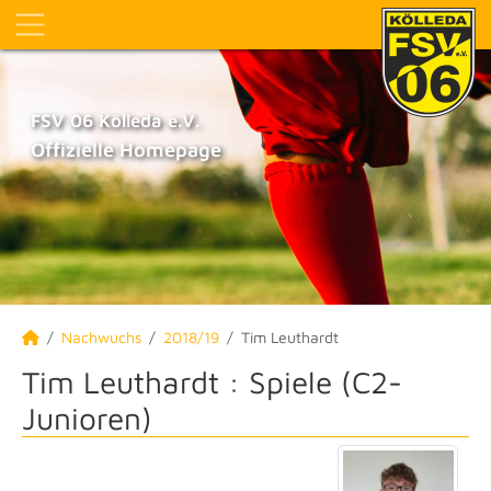
FSV 06 Kölleda e.V.
Offizielle Homepage
Nachwuchs
2018/19
Tim Leuthardt
Tim Leuthardt : Spiele (C2-
Junioren)