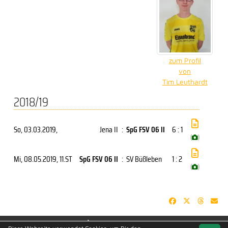
zum Profil
von
Tim Leuthardt
2018/19
So, 03.03.2019
,
Jena II
:
SpG FSV 06 II
6 : 1
(
)
Mi, 08.05.2019
, 11.ST
SpG FSV 06 II
:
SV Büßleben
1 : 2
(
)
soccero.de