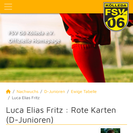
FSV 06 Kölleda e.V.
Offizielle Homepage
Nachwuchs
D-Junioren
Ewige Tabelle
Luca Elias Fritz
Luca Elias Fritz : Rote Karten
(D-Junioren)