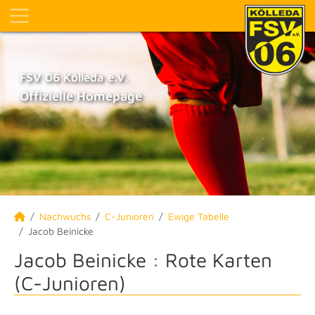
FSV 06 Kölleda e.V.
Offizielle Homepage
Nachwuchs
C-Junioren
Ewige Tabelle
Jacob Beinicke
Jacob Beinicke : Rote Karten
(C-Junioren)