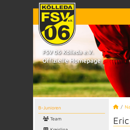
FSV 06 Kölleda e.V.
Offizielle Homepage
N
B-Junioren
Eri
Team
Kreisliga