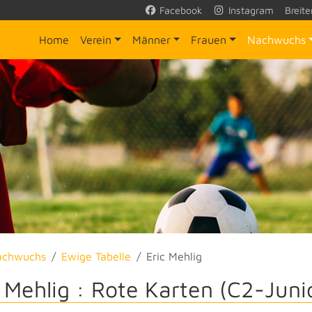
Facebook
Instagram
Breite
Home
Verein
Männer
Frauen
Nachwuchs
achwuchs
Ewige Tabelle
Eric Mehlig
c Mehlig : Rote Karten (C2-Juni