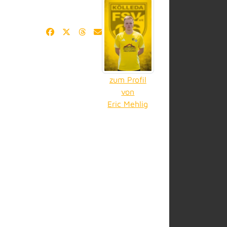
zum Profil
von
Eric Mehlig