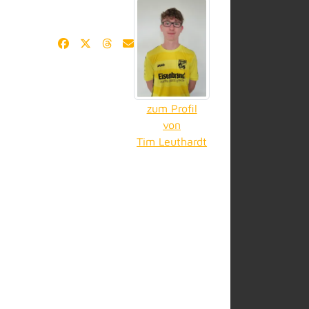
zum Profil
von
Tim Leuthardt