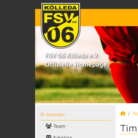
FSV 06 Kölleda e.V.
Offizielle Homepage
N
B-Junioren
Tim
Team
Kreisliga