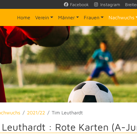
Facebook
Instagram
Breite
Home
Verein
Männer
Frauen
Nachwuchs
achwuchs
2021/22
Tim Leuthardt
 Leuthardt : Rote Karten (A-Ju