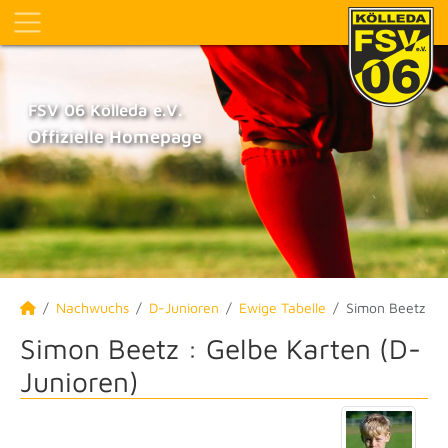
FSV 06 Kölleda e.V.
Offizielle Homepage
Nachwuchs
D-Junioren
Ewige Tabelle
Simon Beetz
Simon Beetz : Gelbe Karten (D-
Junioren)