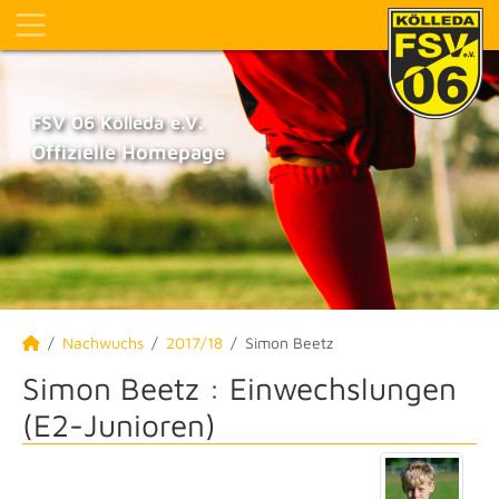
FSV 06 Kölleda e.V.
Offizielle Homepage
Nachwuchs
2017/18
Simon Beetz
Simon Beetz : Einwechslungen
(E2-Junioren)