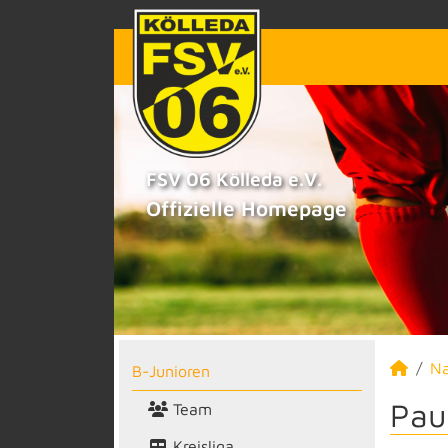
FSV 06 Kölleda e.V.
Offizielle Homepage
N
B-Junioren
Pau
Team
Kreisliga