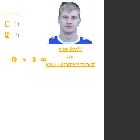
(1)
(1)
zum Profil
von
Paul Hammerschmidt