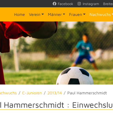
Facebook
Instagram
Breite
Home
Verein
Männer
Frauen
Nachwuchs
achwuchs
C-Junioren
2013/14
Paul Hammerschmidt
l Hammerschmidt : Einwechslu