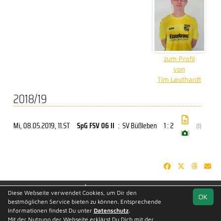
zum Profil
von
Tim Leuthardt
2018/19
Mi, 08.05.2019
, 11.ST
SpG FSV 06 II
:
SV Büßleben
1 : 2
(1)
(
)
soccero.de
Diese Webseite verwendet Cookies, um Dir den
OK
© 2006 - 2026
bestmöglichen Service bieten zu können. Entsprechende
Informationen findest Du unter
Datenschutz
.
Besucherstatistik
Geburtstage
Kontakt
Impressum
Mit der Nutzung der Webseite erklärst Du Dich mit der