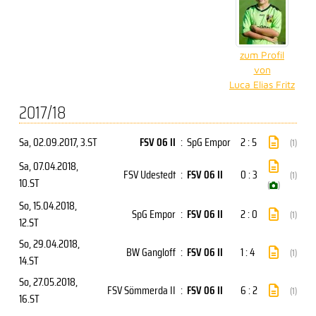
zum Profil
von
Luca Elias Fritz
2017/18
Sa, 02.09.2017
, 3.ST
FSV 06 II
:
SpG Empor
2 : 5
(1)
Sa, 07.04.2018
,
FSV Udestedt
:
FSV 06 II
0 : 3
(1)
10.ST
(
)
So, 15.04.2018
,
SpG Empor
:
FSV 06 II
2 : 0
(1)
12.ST
So, 29.04.2018
,
BW Gangloff
:
FSV 06 II
1 : 4
(1)
14.ST
So, 27.05.2018
,
FSV Sömmerda II
:
FSV 06 II
6 : 2
(1)
16.ST