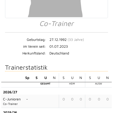
Co-Trainer
Geburtstag:
27.12.1992
(33 Jahre)
im Verein seit:
01.07.2023
Herkunftsland:
Deutschland
Trainerstatistik
Sp
S
U
N
S
U
N
S
U
N
GESAMT
HEIM
AUSW
2026/27
C-Junioren
-
0
0
0
0
0
0
Co-Trainer
2025/26