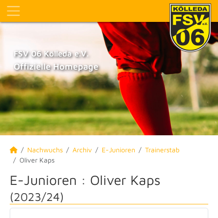
FSV 06 Kölleda e.V.
Offizielle Homepage
Nachwuchs
Archiv
E-Junioren
Trainerstab
Oliver Kaps
E-Junioren :
Oliver Kaps
(2023/24)