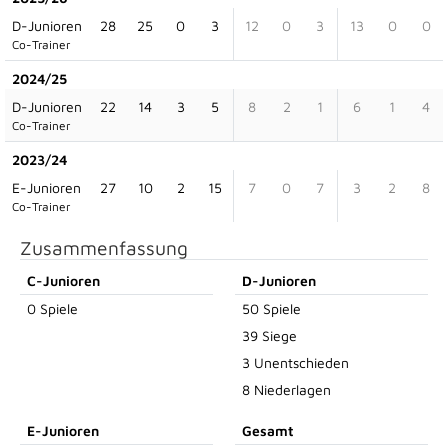
D-Junioren
28
25
0
3
12
0
3
13
0
0
Co-Trainer
2024/25
D-Junioren
22
14
3
5
8
2
1
6
1
4
Co-Trainer
2023/24
E-Junioren
27
10
2
15
7
0
7
3
2
8
Co-Trainer
Zusammenfassung
C-Junioren
D-Junioren
0 Spiele
50 Spiele
39 Siege
3 Unentschieden
8 Niederlagen
E-Junioren
Gesamt