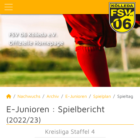
FSV 06 Kölleda e.V.
Offizielle Homepage
Nachwuchs
Archiv
E-Junioren
Spielplan
Spieltag
E-Junioren :
Spielbericht
(2022/23)
Kreisliga Staffel 4