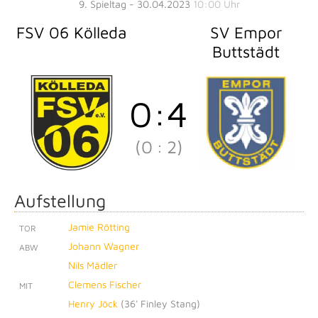
9. Spieltag - 30.04.2023
10:00 Uhr
FSV 06 Kölleda
SV Empor
Buttstädt
0
:
4
(0
:
2)
Aufstellung
Jamie Rötting
TOR
Johann Wagner
ABW
Nils Mädler
Clemens Fischer
MIT
Henry Jöck
(
36' Finley Stang
)