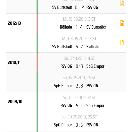
0 : 12
SV Buttstädt
FSV 06
Mi, 19.09.2012
, 3.ST
2012/13
1 : 4
Kölleda
SV Buttstädt
Mi, 08.05.2013
, 12.ST
5 : 7
SV Buttstädt
Kölleda
So, 07.11.2010
, 11.ST
2010/11
0 : 3
FSV 06
SpG Empor
So, 15.05.2011
, 24.ST
2 : 3
SpG Empor
FSV 06
So, 01.11.2009
, 12.ST
2009/10
5 : 1
FSV 06
SpG Empor
So, 30.05.2010
, 25.ST
3 : 5
SpG Empor
FSV 06