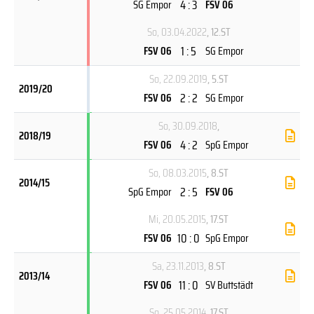
4 : 3
SG Empor
FSV 06
So, 03.04.2022
, 12.ST
1 : 5
FSV 06
SG Empor
So, 22.09.2019
, 5.ST
2019/20
2 : 2
FSV 06
SG Empor
So, 30.09.2018
,
2018/19
4 : 2
FSV 06
SpG Empor
So, 08.03.2015
, 8.ST
2014/15
2 : 5
SpG Empor
FSV 06
Mi, 20.05.2015
, 17.ST
10 : 0
FSV 06
SpG Empor
Sa, 23.11.2013
, 8.ST
2013/14
11 : 0
FSV 06
SV Buttstädt
So, 25.05.2014
, 17.ST