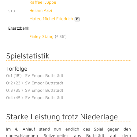
Raffael Juppe
Hesam Azizi
STU
Mateo Michel Friedrich
C
Ersatzbank
Finley Stang
(
36')
Spielstatistik
Torfolge
0:1 (18')
SV Empor Buttstädt
0:2 (23')
SV Empor Buttstädt
0:3 (35')
SV Empor Buttstädt
0:4 (45')
SV Empor Buttstädt
Starke Leistung trotz Niederlage
Im 4. Anlauf stand nun endlich das Spiel gegen den
ungeschlagenen Spitzenreiter aus Buttstädt auf dem