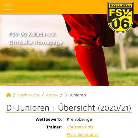
FSV 06 Kölleda e.V.
Offizielle Homepage
Nachwuchs
Archiv
D-Junioren
D-Junioren :
Übersicht
(2020/21)
Wettbewerb:
Kreisoberliga
Trainer:
Christian Fritz
Marc Schemann