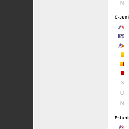
N
C-Jun
S
U
N
E-Juni