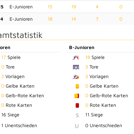
15
E-Junioren
15
19
4
0
14
E-Junioren
18
14
7
0
mtstatistik
ioren
B-Junioren
17
Spiele
18
Spiele
0
Tore
3
Tore
3
Vorlagen
3
Vorlagen
0
Gelbe Karten
0
Gelbe Karten
0
Gelb-Rote Karten
0
Gelb-Rote Karten
0
Rote Karten
0
Rote Karten
S
16 Siege
11 Siege
U
1 Unentschieden
0 Unentschieden