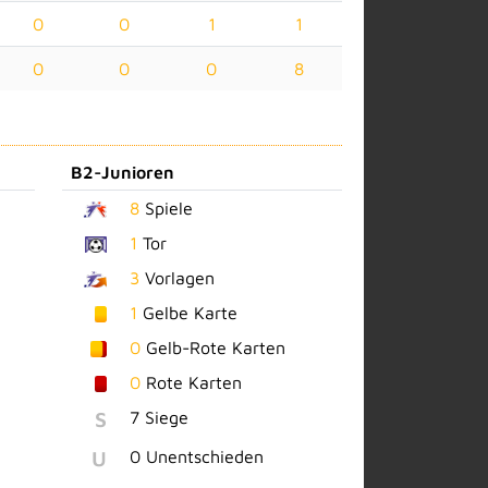
0
0
1
1
0
0
0
8
B2-Junioren
8
Spiele
1
Tor
3
Vorlagen
1
Gelbe Karte
0
Gelb-Rote Karten
0
Rote Karten
S
7 Siege
U
0 Unentschieden