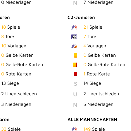
N
0 Niederlagen
7 Niederlagen
ioren
C2-Junioren
18
Spiele
21
Spiele
8
Tore
7
Tore
10
Vorlagen
4
Vorlagen
0
Gelbe Karten
0
Gelbe Karten
0
Gelb-Rote Karten
0
Gelb-Rote Karten
0
Rote Karten
1
Rote Karte
S
13 Siege
14 Siege
U
2 Unentschieden
2 Unentschieden
N
3 Niederlagen
5 Niederlagen
oren
ALLE MANNSCHAFTEN
33
Spiele
149
Spiele