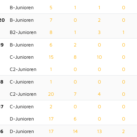
B-Junioren
5
1
1
0
20
B-Junioren
7
0
2
0
B2-Junioren
8
1
3
1
19
B-Junioren
6
2
0
0
C-Junioren
15
8
10
0
C2-Junioren
1
0
0
0
18
C-Junioren
1
0
0
0
C2-Junioren
20
7
4
0
17
C-Junioren
2
0
0
0
D-Junioren
17
6
0
0
16
D-Junioren
17
14
13
2