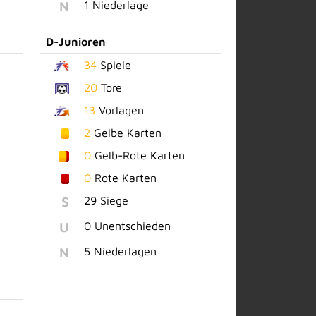
N
1 Niederlage
D-Junioren
34
Spiele
20
Tore
13
Vorlagen
2
Gelbe Karten
0
Gelb-Rote Karten
0
Rote Karten
S
29 Siege
U
0 Unentschieden
N
5 Niederlagen