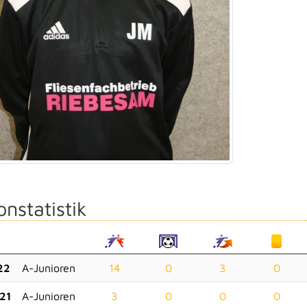
onstatistik
22
A-Junioren
14
0
3
0
21
A-Junioren
3
0
0
0