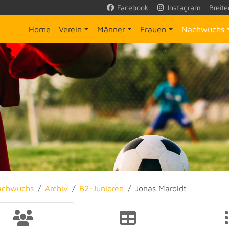
Facebook
Instagram
Breite
Home
Verein
Männer
Frauen
Nachwuchs
achwuchs
Archiv
B2-Junioren
Jonas Maroldt