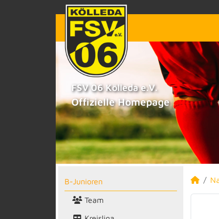
FSV 06 Kölleda e.V.
Offizielle Homepage
N
B-Junioren
Team
Kreisliga