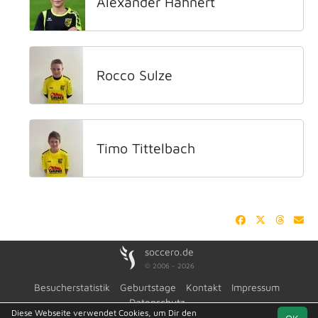
Alexander Hähnert
Rocco Sulze
Timo Tittelbach
soccero.de
© 2006 - 2026
Besucherstatistik
Geburtstage
Kontakt
Impressum
Datenschutz
Diese Webseite verwendet Cookies, um Dir den