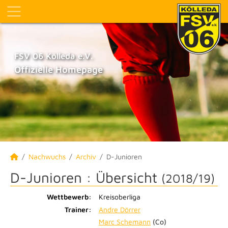
FSV 06 Kölleda e.V.
Offizielle Homepage
Nachwuchs
Archiv
D-Junioren
D-Junioren :
Übersicht
(2018/19)
Wettbewerb:
Kreisoberliga
Trainer:
Andre Dörrer
Marc Schemann
(Co)